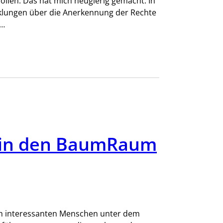
len. Das hat mich neugierig gemacht. In
cklungen über die Anerkennung der Rechte
.…
 in den BaumRaum
ich interessanten Menschen unter dem