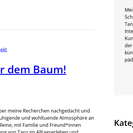
Mei
Sch
Tan
Int
Kun
der
ekt
kün
päd
er dem Baum!
 über meine Recherchen nachgedacht und
eruhigende und wohltuende Atmosphäre an
Kate
leine, mit Familie und Freund*innen
ng von Tanz im Alltagserleben und