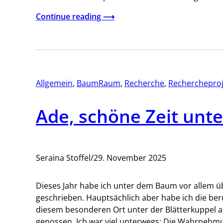
Continue reading ⟶
Allgemein
, 
BaumRaum
, 
Recherche
, 
Rechercheproj
Ade, schöne Zeit unt
Seraina Stoffel
/
29. November 2025
Dieses Jahr habe ich unter dem Baum vor allem
geschrieben. Hauptsächlich aber habe ich die b
diesem besonderen Ort unter der Blätterkuppel al
genossen. Ich war viel unterwegs: Die Wahrnehmu