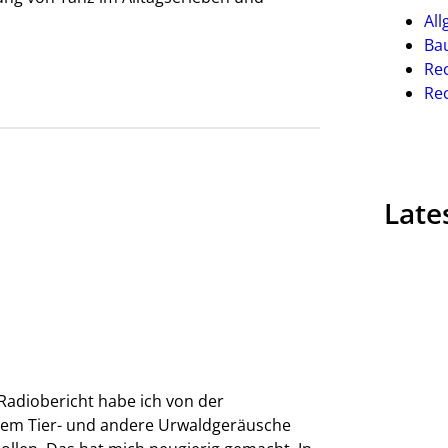
Al
Ba
Re
Re
Late
Radiobericht habe ich von der
 dem Tier- und andere Urwaldgeräusche